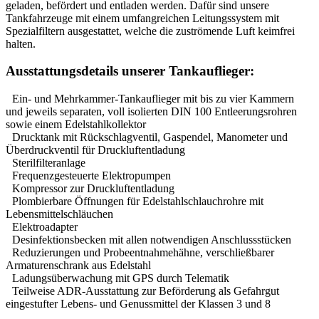
geladen, befördert und entladen werden. Dafür sind unsere
Tankfahrzeuge mit einem umfangreichen Leitungssystem mit
Spezialfiltern ausgestattet, welche die zuströmende Luft keimfrei
halten.
Ausstattungsdetails unserer Tankauflieger:
Ein- und Mehrkammer-Tankauflieger mit bis zu vier Kammern
und jeweils separaten, voll isolierten DIN 100 Entleerungsrohren
sowie einem Edelstahlkollektor
Drucktank mit Rückschlagventil, Gaspendel, Manometer und
Überdruckventil für Druckluftentladung
Sterilfilteranlage
Frequenzgesteuerte Elektropumpen
Kompressor zur Druckluftentladung
Plombierbare Öffnungen für Edelstahlschlauchrohre mit
Lebensmittelschläuchen
Elektroadapter
Desinfektionsbecken mit allen notwendigen Anschlussstücken
Reduzierungen und Probeentnahmehähne, verschließbarer
Armaturenschrank aus Edelstahl
Ladungsüberwachung mit GPS durch Telematik
Teilweise ADR-Ausstattung zur Beförderung als Gefahrgut
eingestufter Lebens- und Genussmittel der Klassen 3 und 8